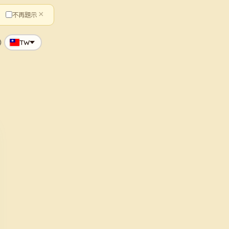
×
不再題示
TW