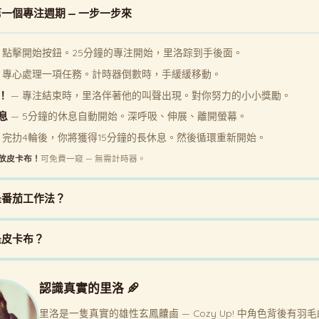
一個專注週期 — 一步一步來
 點擊開始按鈕。25分鐘的專注開始，里洛踪到手後面。
 專心處理一項任務。計時器倒數時，手緩緩移動。
！
— 專注結束時，里洛伴著他的叫聲出現。對你努力的小小獎勵。
息
— 5分鐘的休息自動開始。深呼吸、伸展、離開螢幕。
 完扐4輪後，你將獲得15分鐘的長休息。然後循環重新開始。
放皮卡布！
可免費一窥 — 無需計時器。
是番茄工作法？
是皮卡布？
認識真實的里洛
里洛是一隻真實的雄性玄鳳齉鹵 — Cozy Up! 中角色背後有羽