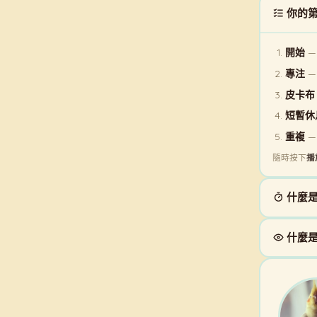
你的第
開始
—
專注
—
皮卡布
短暫休
重複
—
隨時按下
播
什麼
什麼