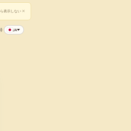
×
ら表示しない
JA