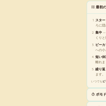
最初の
スター
ろに隠
集中
—
くりと
ピーカ
への小
短い休
離れま
繰り返
ます。
いつでも
ピ
ポモ