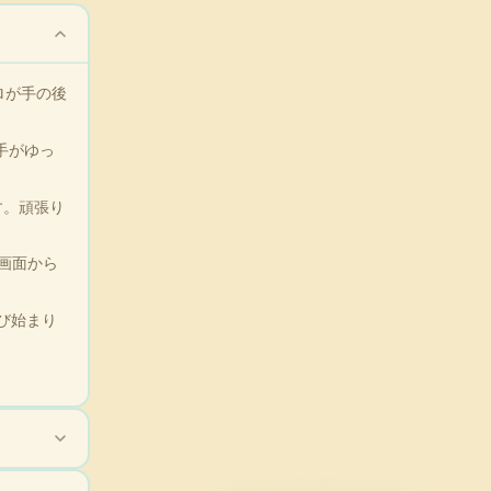
ロが手の後
手がゆっ
す。頑張り
画面から
び始まり