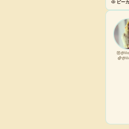
ピー
@lil
@lil