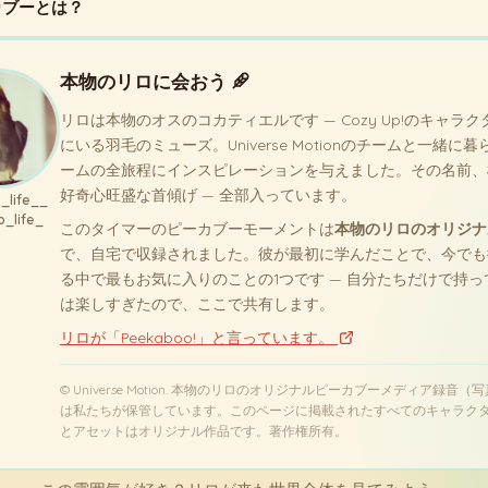
カブーとは？
本物のリロに会おう
リロは本物のオスのコカティエルです — Cozy Up!のキャラ
にいる羽毛のミューズ。Universe Motionのチームと一緒に
ームの全旅程にインスピレーションを与えました。その名前、
好奇心旺盛な首傾げ — 全部入っています。
o_life__
o_life_
このタイマーのピーカブーモーメントは
本物のリロのオリジナ
で、自宅で収録されました。彼が最初に学んだことで、今でも
る中で最もお気に入りのことの1つです — 自分たちだけで持っ
は楽しすぎたので、ここで共有します。
リロが「Peekaboo!」と言っています。
© Universe Motion. 本物のリロのオリジナルピーカブーメディア録音（
は私たちが保管しています。このページに掲載されたすべてのキャラク
とアセットはオリジナル作品です。著作権所有。