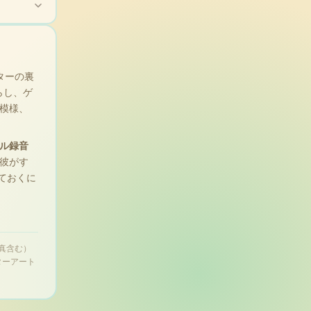
クターの裏
暮らし、ゲ
模様、
ル録音
彼がす
ておくに
写真含む）
ターアート