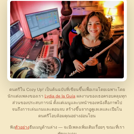
ดนตรีใน Cozy Up! เป็นต้นฉบับที่เขียนขึ้นเพื่อเกมโดยเฉพาะโดย
นักแต่งเพลงของเรา
Lydia de la Guía
ผลงานของเธอครอบคลุมทุก
ส่วนของประสบการณ์ ตั้งแต่เมนูและบทนำของหนังสือภาพไป
จนถึงการเล่นเกมและตอนจบ สร้างขึ้นจากอูคูเลเลและเปียโน
ดนตรีโอบล้อมคุณอย่างอ่อนโยน
ฟัง
ตัวอย่าง
ธีมเมนูด้านล่าง — จะมีเพลงเพิ่มเติมเรื่อยๆ ขณะที่เรา
พัฒนาเกม