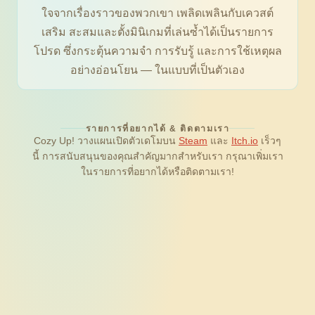
ใจจากเรื่องราวของพวกเขา เพลิดเพลินกับเควสต์
เสริม สะสมและตั้งมินิเกมที่เล่นซ้ำได้เป็นรายการ
โปรด ซึ่งกระตุ้นความจำ การรับรู้ และการใช้เหตุผล
อย่างอ่อนโยน — ในแบบที่เป็นตัวเอง
รายการที่อยากได้ & ติดตามเรา
Cozy Up! วางแผนเปิดตัวเดโมบน
Steam
และ
Itch.io
เร็วๆ
นี้ การสนับสนุนของคุณสำคัญมากสำหรับเรา กรุณาเพิ่มเรา
ในรายการที่อยากได้หรือติดตามเรา!