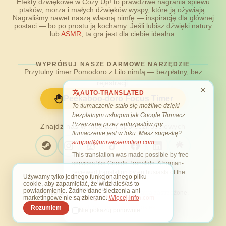
Efekty dźwiękowe w Cozy Up! to prawdziwe nagrania śpiewu
ptaków, morza i małych dźwięków wyspy, które ją ożywiają.
Nagraliśmy nawet naszą własną nimfę — inspirację dla głównej
postaci — bo po prostu ją kochamy. Jeśli lubisz dźwięki natury
lub
ASMR
, ta gra jest dla ciebie idealna.
WYPRÓBUJ NASZE DARMOWE NARZĘDZIE
Przytulny timer Pomodoro z Lilo nimfą — bezpłatny, bez
rejestracji.
×
AUTO-TRANSLATED
Peekaboo-doro Focus Timer
To tłumaczenie stało się możliwe dzięki
bezpłatnym usługom jak Google Tłumacz.
Przejrzane przez entuzjastów gry
— Znajdź nas w mediach społecznościowych —
tłumaczenie jest w toku. Masz sugestię?
support@universemotion.com
This translation was made possible by free
services like Google Translate. A human-
reviewed translation by enthusiasts of the
Używamy tylko jednego funkcjonalnego pliku
game is in progress.
cookie, aby zapamiętać, że widziałeś/aś to
Suggestions?
powiadomienie. Żadne dane śledzenia ani
© 2026 Universe Motion ·
Wszelkie prawa zastrzeżone.
marketingowe nie są zbierane.
Więcej info
support@universemotion.com
Prywatność
Regulamin
Cookies
Rozumiem
Nie pokazuj ponownie