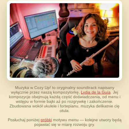
Muzyka w Cozy Up! to oryginalny soundtrack napisany
wyłącznie przez naszą kompozytorkę,
Lydia de la Guía
. Jej
kompozycje obejmują każdą część doświadczenia, od menu i
wstępu w formie bajki aż po rozgrywkę i zakończenie.
Zbudowana wokół ukulele i fortepianu, muzyka delikatnie cię
otula.
Posłuchaj poniżej
próbki
motywu menu — kolejne utwory będą
pojawiać się w miarę rozwoju gry.