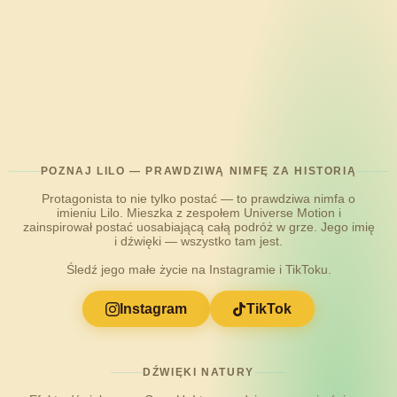
POZNAJ LILO — PRAWDZIWĄ NIMFĘ ZA HISTORIĄ
Protagonista to nie tylko postać — to prawdziwa nimfa o
imieniu Lilo. Mieszka z zespołem Universe Motion i
zainspirował postać uosabiającą całą podróż w grze. Jego imię
i dźwięki — wszystko tam jest.
Śledź jego małe życie na Instagramie i TikToku.
Instagram
TikTok
DŹWIĘKI NATURY