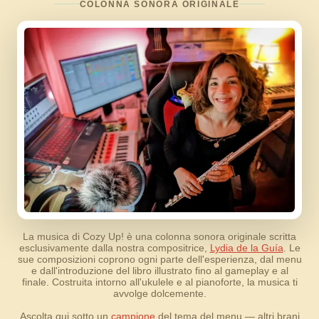
COLONNA SONORA ORIGINALE
La musica di Cozy Up! è una colonna sonora originale scritta
esclusivamente dalla nostra compositrice,
Lydia de la Guía
. Le
sue composizioni coprono ogni parte dell'esperienza, dal menu
e dall'introduzione del libro illustrato fino al gameplay e al
finale. Costruita intorno all'ukulele e al pianoforte, la musica ti
avvolge dolcemente.
Ascolta qui sotto un
campione
del tema del menu — altri brani