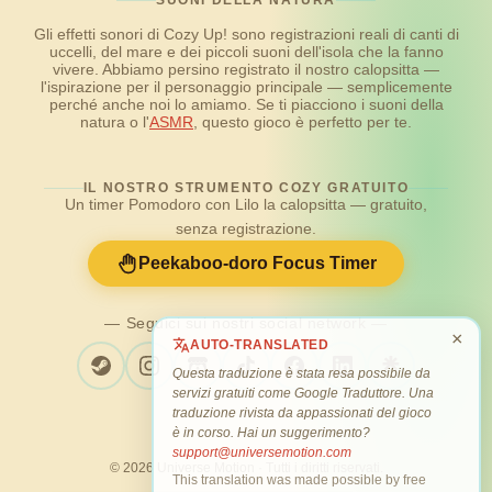
SUONI DELLA NATURA
Gli effetti sonori di Cozy Up! sono registrazioni reali di canti di
uccelli, del mare e dei piccoli suoni dell'isola che la fanno
vivere. Abbiamo persino registrato il nostro calopsitta —
l'ispirazione per il personaggio principale — semplicemente
perché anche noi lo amiamo. Se ti piacciono i suoni della
natura o l'
ASMR
, questo gioco è perfetto per te.
IL NOSTRO STRUMENTO COZY GRATUITO
Un timer Pomodoro con Lilo la calopsitta — gratuito,
senza registrazione.
Peekaboo-doro Focus Timer
— Seguici sui nostri social network —
×
AUTO-TRANSLATED
Questa traduzione è stata resa possibile da
servizi gratuiti come Google Traduttore. Una
traduzione rivista da appassionati del gioco
è in corso. Hai un suggerimento?
support@universemotion.com
© 2026 Universe Motion ·
Tutti i diritti riservati.
This translation was made possible by free